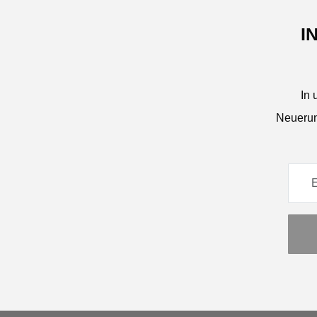
I
In 
Neuerun