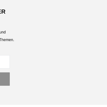
ER
 und
 Themen.