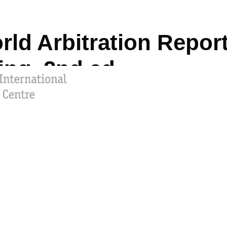
rld Arbitration Repor
ing, 2nd ed.
.