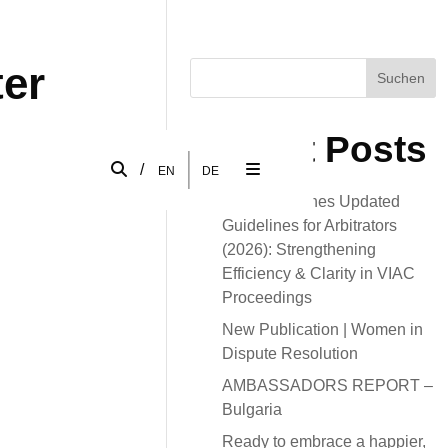
ter
Suchen
Recent Posts
/
EN
DE
VIAC Publishes Updated
Guidelines for Arbitrators
(2026): Strengthening
Efficiency & Clarity in VIAC
Proceedings
New Publication | Women in
Dispute Resolution
AMBASSADORS REPORT –
Bulgaria
Ready to embrace a happier,