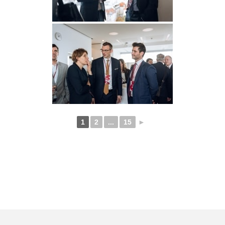
1
2
...
15
►