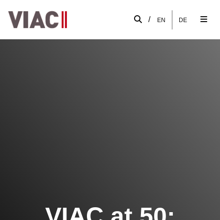
/
EN
DE
VIAC at 50: